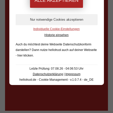
PRÄZISE
LASERZUSCHNITTE
ANFRAGEN
Individuelle Cookie-Einstellungen
Schnelle Fertigung
Historie einsehen
und kurze Lieferzeiten.
Auch du möchtest deine Webseite Datenschutzkonform
darstellen? Dann nutze
hellotrust auch auf deiner Webseite
ANRUFEN
- hier klicken
.
Letzte Prüfung: 07.08.26 - 04:06:53 Uhr
E-MAIL SCHREIBEN
Datenschutzerklärung
|
Impressum
hellotrust.de - Cookie Management - v.1.0.7.4 - de_DE